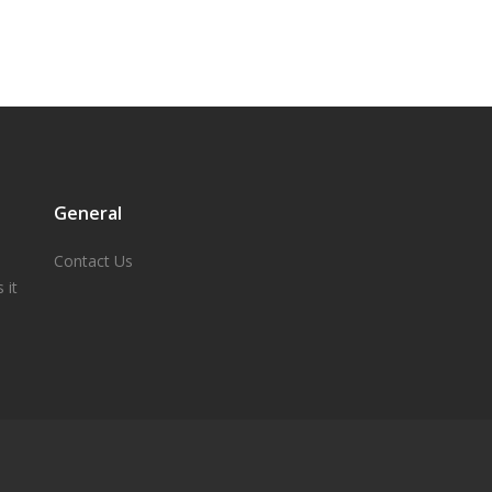
General
Contact Us
 it